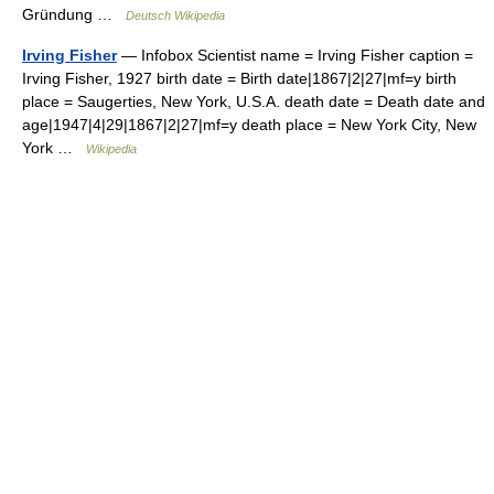
Gründung …
Deutsch Wikipedia
Irving Fisher
— Infobox Scientist name = Irving Fisher caption =
Irving Fisher, 1927 birth date = Birth date|1867|2|27|mf=y birth
place = Saugerties, New York, U.S.A. death date = Death date and
age|1947|4|29|1867|2|27|mf=y death place = New York City, New
York …
Wikipedia