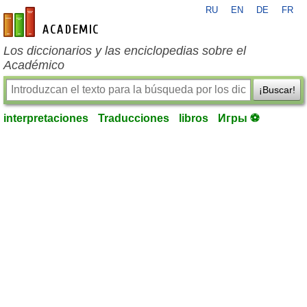
RU
EN
DE
FR
es-academic.com
Los diccionarios y las enciclopedias sobre el
Académico
¡Buscar!
interpretaciones
Traducciones
libros
Игры ⚽