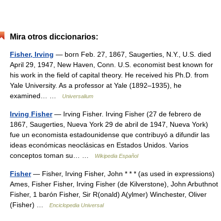
Mira otros diccionarios:
Fisher, Irving
— born Feb. 27, 1867, Saugerties, N.Y., U.S. died
April 29, 1947, New Haven, Conn. U.S. economist best known for
his work in the field of capital theory. He received his Ph.D. from
Yale University. As a professor at Yale (1892–1935), he
examined… …
Universalium
Irving Fisher
— Irving Fisher. Irving Fisher (27 de febrero de
1867, Saugerties, Nueva York 29 de abril de 1947, Nueva York)
fue un economista estadounidense que contribuyó a difundir las
ideas económicas neoclásicas en Estados Unidos. Varios
conceptos toman su… …
Wikipedia Español
Fisher
— Fisher, Irving Fisher, John * * * (as used in expressions)
Ames, Fisher Fisher, Irving Fisher (de Kilverstone), John Arbuthnot
Fisher, 1 barón Fisher, Sir R(onald) A(ylmer) Winchester, Oliver
(Fisher) …
Enciclopedia Universal