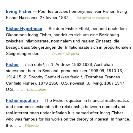
Irving Fisher
— Pour les articles homonymes, voir Fisher. Irving
Fisher Naissance 27 février 1867 …
Wikipédia en Français
Fisher-Hypothese
— Bei dem Fisher Effekt, benannt nach dem
Ökonomen Irving Fisher, handelt es sich um eine Beziehung
zwischen Inflationsrate, nominalem und realem Zinssatz, die
besagt, dass Steigerungen der Inflationsrate sich in proportionalen
Steigerungen des… …
Deutsch Wikipedia
Fisher
— /fish euhr/, n. 1. Andrew, 1862 1928, Australian
statesman, born in Scotland: prime minister 1908 09, 1910 13,
1914 15. 2. Dorothy Canfield /kan feeld /, (Dorothea Frances
Canfield Fisher), 1879 1958, U.S. novelist. 3. Irving, 1867 1947,
U.S.… …
Universalium
Fisher equation
— The Fisher equation in financial mathematics
and economics estimates the relationship between nominal and
real interest rates under inflation.It is named after Irving Fisher
who was famous for his works on the theory of interest. In finance,
the… …
Wikipedia